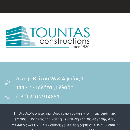
Λεωφ. Βεΐκου 26 & Αφαίας 1
111 47 - Γαλάτσι, Ελλάδα
(+30) 210 2914851
(+30) 6941606660
Η ιστοσελίδα μας χρησιμοποιεί cookies για τη μέτρηση της
info@tountasconstructions.gr
επισκεψιμότητας της και τη βελτίωση της περιήγησής σας.
Instagram
Πατώντας «ΑΠΟΔΟΧΗ» αποδέχεστε τη χρήση αυτών των cookies