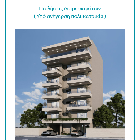
Πωλήσεις Διαμερισμάτων
( Υπό ανέγερση πολυκατοικία )