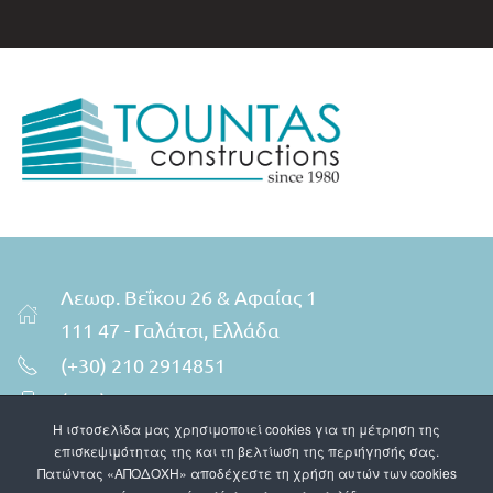
Λεωφ. Βεΐκου 26 & Αφαίας 1
111 47 - Γαλάτσι, Ελλάδα
(+30) 210 2914851
(+30) 6941606660
Η ιστοσελίδα μας χρησιμοποιεί cookies για τη μέτρηση της
info@tountasconstructions.gr
επισκεψιμότητας της και τη βελτίωση της περιήγησής σας.
Instagram
Πατώντας «ΑΠΟΔΟΧΗ» αποδέχεστε τη χρήση αυτών των cookies