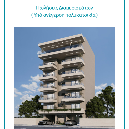
Πωλήσεις Διαμερισμάτων
( Υπό ανέγερση πολυκατοικία )